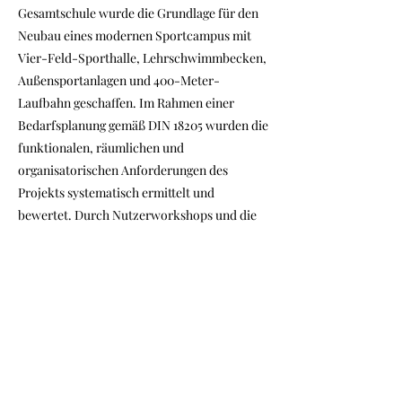
Gesamtschule wurde die Grundlage für den
Neubau eines modernen Sportcampus mit
Vier-Feld-Sporthalle, Lehrschwimmbecken,
Außensportanlagen und 400-Meter-
Laufbahn geschaffen. Im Rahmen einer
Bedarfsplanung gemäß DIN 18205 wurden die
funktionalen, räumlichen und
organisatorischen Anforderungen des
Projekts systematisch ermittelt und
bewertet. Durch Nutzerworkshops und die
Beteiligung der relevanten Akteure wurden
das sportpädagogische Konzept überprüft
sowie ein bedarfsgerechtes Raum- und
Funktionsprogramm entwickelt. Ergänzend
wurde eine Machbarkeitsstudie erstellt,
welche die städtebaulichen
Rahmenbedingungen, Nutzungspotenziale
sowie nachhaltige und wirtschaftliche